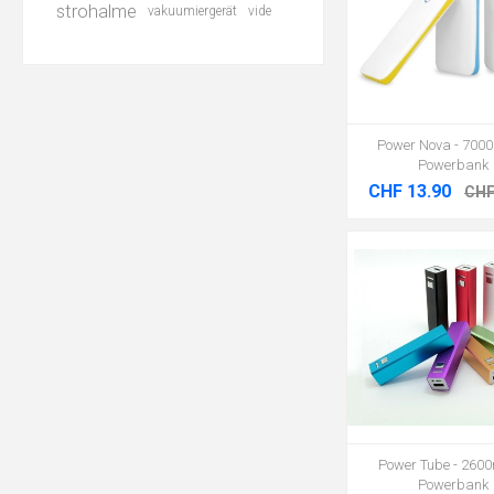
strohalme
vakuumiergerät
vide
Power Nova - 700
Powerbank
CHF 13.90
CHF
Power Tube - 2600
Powerbank