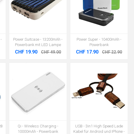
 -
Power Suitcase - 13200mAh -
Power Super - 10400mAh -
Powerbank mit LED Lampe
Powerbank
CHF 19.90
CHF 17.90
CHF 49.00
CHF 22.90
28
Qi - Wireless Charging -
USB - 3in1 High Speed Lade
10000mAh - Powerbank
Kabel für Android und IPhone -