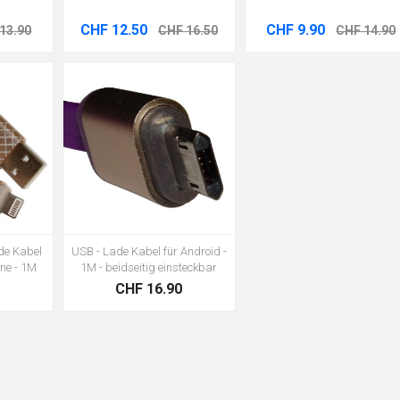
CHF 12.50
CHF 9.90
13.90
CHF 16.50
CHF 14.90
de Kabel
USB - Lade Kabel für Android -
one - 1M
1M - beidseitig einsteckbar
0
CHF 16.90