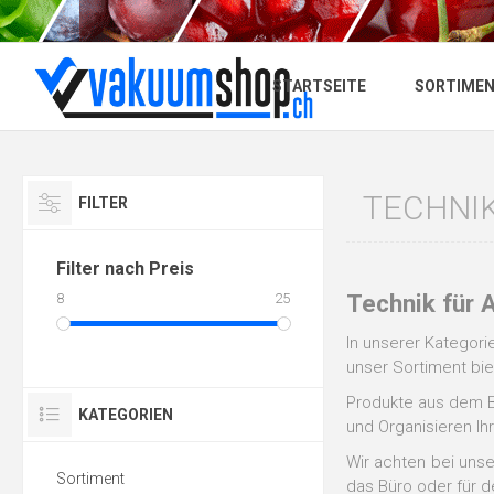
STARTSEITE
SORTIME
TECHNI
FILTER
Filter nach Preis
Technik für 
8
25
In unserer Kategori
unser Sortiment biet
Produkte aus dem B
KATEGORIEN
und Organisieren Ih
Wir achten bei unse
Sortiment
das Büro oder für d