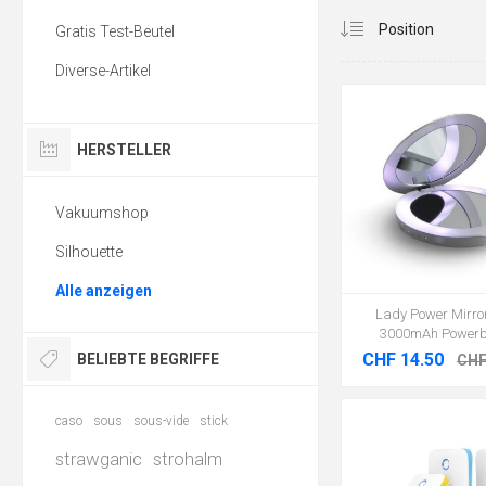
Gratis Test-Beutel
Diverse-Artikel
HERSTELLER
Vakuumshop
Silhouette
Alle anzeigen
Lady Power Mirror 
3000mAh Power
CHF 14.50
BELIEBTE BEGRIFFE
CHF
caso
sous
sous-vide
stick
strawganic
strohalm