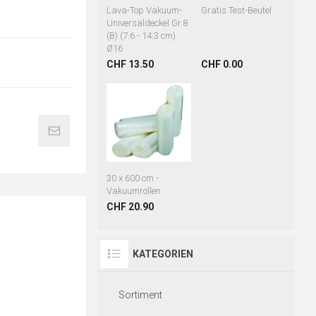
Lava-Top Vakuum-
Gratis Test-Beutel
Universaldeckel Gr.8
(B) (7.6 - 14.3 cm)
Ø16
CHF 13.50
CHF 0.00
30 x 600 cm -
Vakuumrollen
CHF 20.90
KATEGORIEN
Sortiment