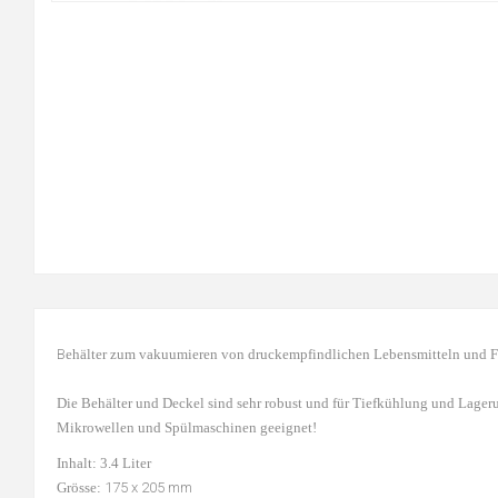
B
ehälter zum vakuumieren von druckempfindlichen Lebensmitteln und Fl
Die Behälter und Deckel sind sehr robust und für Tiefkühlung und Lager
Mikrowellen und Spülmaschinen geeignet!
Inhalt: 3.4 Liter
Grösse:
175 x 205 mm