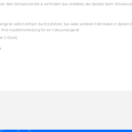
 über dem Schweissdraht & verhindert das Ankleben des Beutels beim Schweisse
gerät selbst einfach durchzuführen, bei vielen anderen Fabrikaten in diesem 
i Ihrer Kaufentscheidung für ein Vakuumiergerät
er 3 Stück)
m