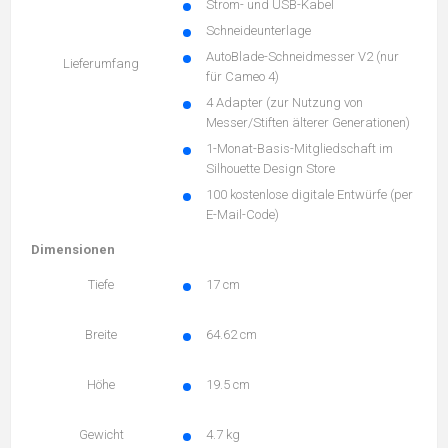
Strom- und USB-Kabel
Schneideunterlage
AutoBlade-Schneidmesser V2 (nur
Lieferumfang
für Cameo 4)
4 Adapter (zur Nutzung von
Messer/Stiften älterer Generationen)
1-Monat-Basis-Mitgliedschaft im
Silhouette Design Store
100 kostenlose digitale Entwürfe (per
E-Mail-Code)
Dimensionen
Tiefe
17 cm
Breite
64.62 cm
Höhe
19.5 cm
Gewicht
4.7 kg