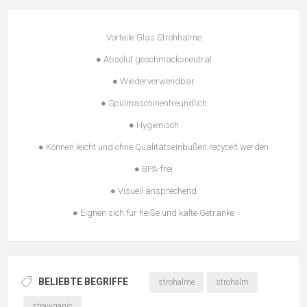
Vorteile Glas Strohhalme
● Absolut geschmacksneutral
● Wiederverwendbar
● Spülmaschinenfreundlich
● Hygienisch
● Können leicht und ohne Qualitätseinbußen recycelt werden
● BPA-frei
● Visuell ansprechend
● Eignen sich für heiße und kalte Getränke
BELIEBTE BEGRIFFE
strohalme
strohalm
strawganic