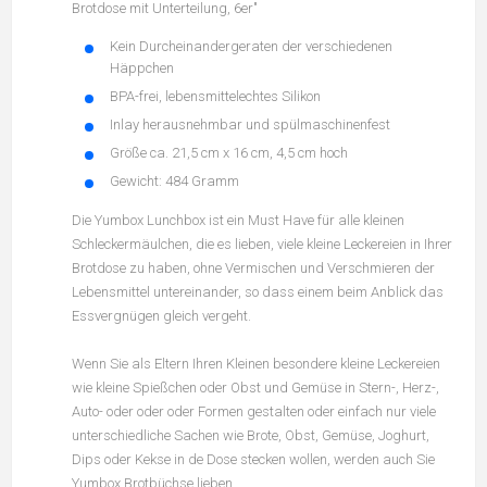
Brotdose mit Unterteilung, 6er"
Kein Durcheinandergeraten der verschiedenen
Häppchen
BPA-frei, lebensmittelechtes Silikon
Inlay herausnehmbar und spülmaschinenfest
Größe ca. 21,5 cm x 16 cm, 4,5 cm hoch
Gewicht: 484 Gramm
Die Yumbox Lunchbox ist ein Must Have für alle kleinen
Schleckermäulchen, die es lieben, viele kleine Leckereien in Ihrer
Brotdose zu haben, ohne Vermischen und Verschmieren der
Lebensmittel untereinander, so dass einem beim Anblick das
Essvergnügen gleich vergeht.
Wenn Sie als Eltern Ihren Kleinen besondere kleine Leckereien
wie kleine Spießchen oder Obst und Gemüse in Stern-, Herz-,
Auto- oder oder oder Formen gestalten oder einfach nur viele
unterschiedliche Sachen wie Brote, Obst, Gemüse, Joghurt,
Dips oder Kekse in de Dose stecken wollen, werden auch Sie
Yumbox Brotbüchse lieben.