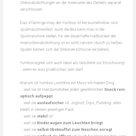
Silikonabdichtungen an der Innenseite des Deckels separat
verschlossen.
Das 4 fächrige Inlay der Yumbox ist herausnehmbar und
spülmaschinenfest. Auch die Box kann man in die
Spülmaschine stellen, für die dauerhafte Haltbarkeit der
Innensilikonabdichtung ist es nicht ratsam (durch zu heißes
Spülen können sich die Silikonverschlüsse verziehen).
Yumbox eignet sich auch ideal als Geschenk zur Einschulung!
...wenn es was praktisches sein darf.
Warum ist Yumbox Lunchbox ein Muss-ich-haben-Ding...
... weil sie im Handumdrehen jeden gewöhnlichen
Snack rein
optisch aufpeppt
... weil sie
auslaufsicher
ist. Joghurt, Dips, Pudding: alles
bleibt in seinem jeweiligen Fach
... weil sie
stabil
ist
... weil sie
Kinderaugen zum Leuchten bringt
... weil sie
selbst Obstmuffel zum Naschen anregt