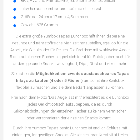
BPA, PVC und Phthalat-frei, lebensmittelechtes Silikon
Inlay herausnehmbar und spülmaschinenfest
Größe ca. 24 cm x 17 cm x 4,5 cm hoch
Gewicht: 625 Gramm
Die extra große Yumbox Tapas Lunchbox hilft ihnen dabei eine
gesunde und nährstoffreiche Mahlzeit herzustellen, egal ob für die
Arbeit, die Schule oder für Reisen.
Die Brotdose mit wahlweise 4 oder
5 auslaufsicheren Fächern eignet sich ideal für Salate, aber auch für
andere gesunde Snacks wie Joghurt, Dips, Obst und vieles mehr.
Sie haben die
Möglichkeit ein zweites austauschbares Tapas
Inlays zu kaufen (4 oder 5 Fächer)
um somit ihre Bentobox
flexibler zu machen und sie dem Bedarf anpassen zu können.
Frei nach dem Motto "Das Auge isst mit" erleichtert es die Lunchbox
jedes Gericht optisch aufzupeppen, da es durch
Silikonabdichtungen der einzelnen Fächer zu keinem Vermischen
oder Verschmieren der einzelnen Snacks kommt.
Durch ihre Yumbox Tapas bento Lunchbox ist endlich Schluss mit
eintönigen, langweiligen Snacks. Sie können ihrer Kreativität freien