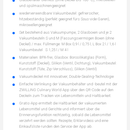
und spülmaschinengeeignet
wiederverwendbare Vakuumbeutel: gefriersicher,
hitzebeständig (perfekt geeignet fürs Sous-vide-Garen),
mikrowellengeeignet
Set bestehend aus Vakuumpumpe, 2 Glasboxen und je 2
Vakuumbeuteln S und M (Fassungsvermögen Boxen (ohne
Deckel) / max. Füllmenge: M Box 0,9 l / 0,75 l; L Box 2 l / 1,6 l
Vakuumbeutel : S 1,25 l / M 4 l
Materialien: BPA-frei, Glasbox: Borosilikatglas (Form),
Kunststoff (Deckel), Silikon (Ventil, Dichtung), Vakuumbeutel:
Kunststoff (Tüte, Zip-Verschluss), Silikon (Ventil)
Vakuumdeckel mit innovativer, Double-Sealing-Technologie
Einfache Verlinkung der Vakuumbehälter und -beutel mit der
ZWILLING Culinary World App über den QR-Code auf den
Deckeln zum Tracken von Lebensmitteln und Haltbarkeit.
Gratis-App ermittelt die Haltbarkeit der vakuumierten
Lebensmittel und Gerichte und informiert über die
Erinnerungsfunktion rechtzeitig, sobald die Lebensmittel
verzehrt werden sollten. Rezepte, Erklärvideos und eine
Einkaufsliste runden den Service der App ab.