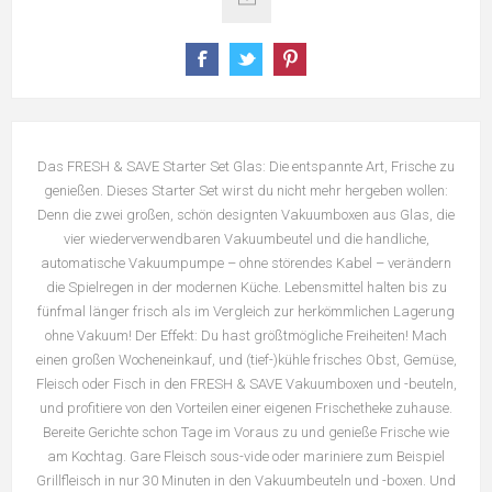
Das FRESH & SAVE Starter Set Glas: Die entspannte Art, Frische zu
genießen. Dieses Starter Set wirst du nicht mehr hergeben wollen:
Denn die zwei großen, schön designten Vakuumboxen aus Glas, die
vier wiederverwendbaren Vakuumbeutel und die handliche,
automatische Vakuumpumpe – ohne störendes Kabel – verändern
die Spielregen in der modernen Küche. Lebensmittel halten bis zu
fünfmal länger frisch als im Vergleich zur herkömmlichen Lagerung
ohne Vakuum! Der Effekt: Du hast größtmögliche Freiheiten! Mach
einen großen Wocheneinkauf, und (tief-)kühle frisches Obst, Gemüse,
Fleisch oder Fisch in den FRESH & SAVE Vakuumboxen und -beuteln,
und profitiere von den Vorteilen einer eigenen Frischetheke zuhause.
Bereite Gerichte schon Tage im Voraus zu und genieße Frische wie
am Kochtag. Gare Fleisch sous-vide oder mariniere zum Beispiel
Grillfleisch in nur 30 Minuten in den Vakuumbeuteln und -boxen. Und