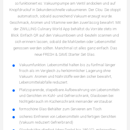
so funktioniert es: Vakuumpumpe am Ventil andocken und auf
Knopfdruckuf in Sekundenschnelle vakuumieren. Der Clou: Sie stoppt
automatisch, sobald ausreichend Vakuum erzeugt wurde.
Geschmack, Aromen und Vitamine werden zuverlässig bewahrt. Mit
der ZWILLING Culinary World App behältst du Vorräte stets im
Blick: Einfach QR auf den Vakuumboxen und -beuteln scannen und
sich erinnern lassen, sobald die Mahlzeiten oder Lebensmittel
genossen werden sollten. Manchmal ist alles ganz einfach. Das
neue FRESH & SAVE Starter Set Glas.
Vakuumfunktion: Lebensmittel halten bis zu fünfmal länger
frisch als im Vergleich zu herkömmlicher Lagerung ohne
Vakuum: Aromen und Nährstoffe werden sicher bewahrt,
Lebensmittelabfälle reduziert.
Platzsparende, stapelbare Aufbewahrung von Lebensmitteln
und Gerichten im Kühl- und Gefrierschrank, Glasboxen bei
Nichtgebrauch im Küchenschrank ineinander verstaubar.
formschöne Glas-Behälter zum Servieren am Tisch
sicheres Einfrieren von Lebensmitteln und fertigen Gerichten
(Vakuum reduziert Gefrierbrand)
Glasbehälter ofenfest (ohne Deckel bis 180 °C), mikrowellen-